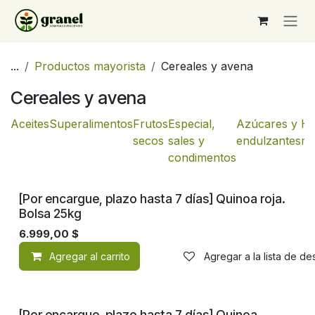
Ir al contenido
...
Productos mayorista
Cereales y avena
Cereales y avena
Aceites
Superalimentos
Frutos
Especial,
Azúcares y
Ha
secos
sales y
endulzantes
mo
condimentos
[Por encargue, plazo hasta 7 días] Quinoa roja.
Bolsa 25kg
6.999,00
$
Agregar al carrito
Agregar a la lista de d
[Por encargue, plazo hasta 7 días] Quinoa