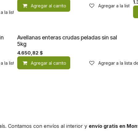
1.
Agregar al carrito
Agregar a la lista 
a la lista de deseos
in
Avellanas enteras crudas peladas sin sal
5kg
4.650,82
$
a la lista de deseos
Agregar al carrito
Agregar a la lista 
ís. Contamos con envíos al interior y
envío gratis en Mo