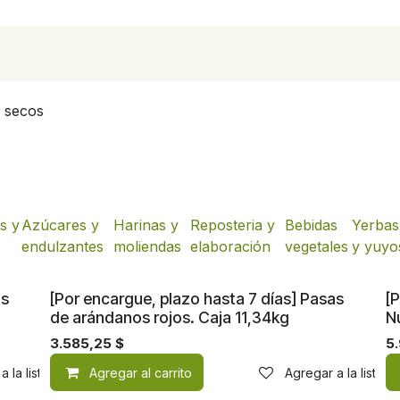
para empresas
Contáctanos
Recetas
 secos
es y
Azúcares y
Harinas y
Reposteria y
Bebidas
Yerbas
endulzantes
moliendas
elaboración
vegetales
y yuyo
as
[Por encargue, plazo hasta 7 días] Pasas
[P
de arándanos rojos. Caja 11,34kg
N
3.585,25
$
5.
a la lista de deseos
Agregar al carrito
Agregar a la lista 