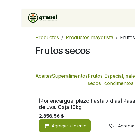
Ir al contenido
Inicio
Tienda
Soluciones 
Productos
Productos mayorista
Frutos
Frutos secos
Aceites
Superalimentos
Frutos
Especial, sal
secos
condimentos
[Por encargue, plazo hasta 7 días] Pas
de uva. Caja 10kg
2.356,56
$
Agregar al carrito
Agregar 