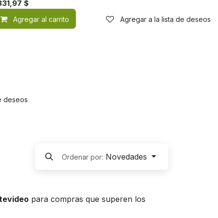
331,97
$
de deseos
Agregar al carrito
Agregar a la lista de deseos
de deseos
Novedades
Ordenar por:
ntevideo
para compras que superen los