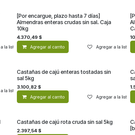
[Por encargue, plazo hasta 7 días]
[P
Almendras enteras crudas sin sal. Caja
A
10kg
C
4.370,49
$
10
a la lista de deseos
Agregar al carrito
Agregar a la lista 
Castañas de cajú enteras tostadas sin
C
sal 5kg
sa
3.100,82
$
1.
a la lista de deseos
Agregar al carrito
Agregar a la lista 
l
Castañas de cajú rota cruda sin sal 5kg
Ca
[b
2.397,54
$