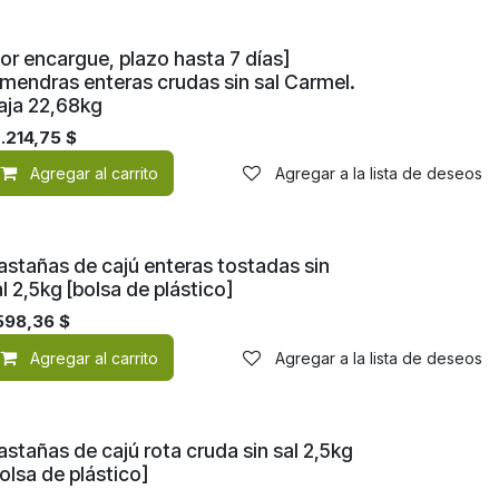
or encargue, plazo hasta 7 días]
lmendras enteras crudas sin sal Carmel.
aja 22,68kg
.214,75
$
de deseos
Agregar al carrito
Agregar a la lista de deseos
astañas de cajú enteras tostadas sin
l 2,5kg [bolsa de plástico]
598,36
$
de deseos
Agregar al carrito
Agregar a la lista de deseos
stañas de cajú rota cruda sin sal 2,5kg
olsa de plástico]