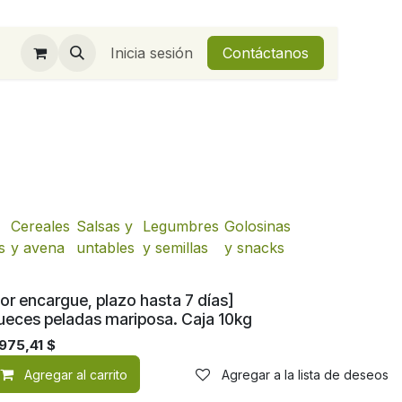
Inicia sesión
Contáctanos
Cereales
Salsas y
Legumbres
Golosinas
s
y avena
untables
y semillas
y snacks
or encargue, plazo hasta 7 días]
ueces peladas mariposa. Caja 10kg
975,41
$
de deseos
Agregar al carrito
Agregar a la lista de deseos