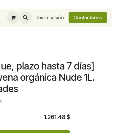
Inicia sesión
Contáctanos
ue, plazo hasta 7 días]
vena orgánica Nude 1L.
dades
a)
1.261,48
$