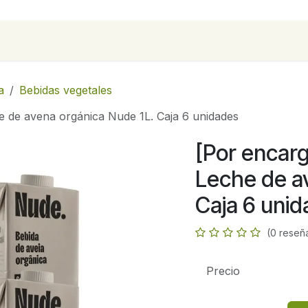
para empresas
Contáctanos
Recetas
a
Bebidas vegetales
e de avena orgánica Nude 1L. Caja 6 unidades
[Por encarg
Leche de a
Caja 6 uni
(0 reseñ
Precio