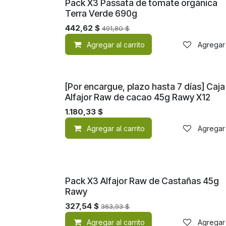
¡Nuevo!
Pack X3 Passata de tomate orgánica
Terra Verde 690g
442,62
$
491,80
$
Agregar al carrito
Agregar 
¡Nuevo!
[Por encargue, plazo hasta 7 días] Caja
Alfajor Raw de cacao 45g Rawy X12
1.180,33
$
Agregar al carrito
Agregar 
¡Nuevo!
Pack X3 Alfajor Raw de Castañas 45g
Rawy
327,54
$
363,93
$
Agregar al carrito
Agregar 