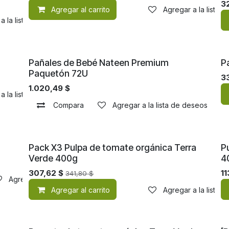
3
Agregar al carrito
Agregar a la lista 
a la lista de deseos
¡Nuevo!
¡
Pañales de Bebé Nateen Premium
P
Paquetón 72U
3
1.020,49
$
a la lista de deseos
Compara
Agregar a la lista de deseos
¡Nuevo!
¡
Pack X3 Pulpa de tomate orgánica Terra
P
Verde 400g
4
307,62
$
11
341,80
$
Agregar a la lista de deseos
Agregar al carrito
Agregar a la lista 