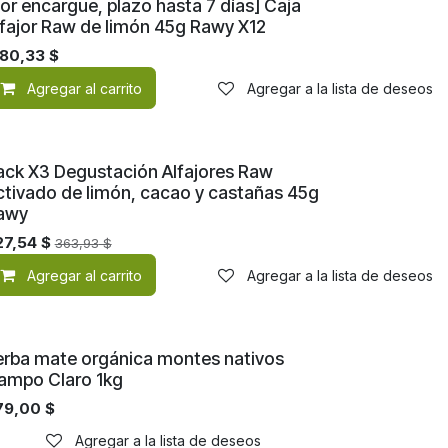
Nuevo!
or encargue, plazo hasta 7 días] Caja
lfajor Raw de limón 45g Rawy X12
180,33
$
de deseos
Agregar al carrito
Agregar a la lista de deseos
Nuevo!
ack X3 Degustación Alfajores Raw
ctivado de limón, cacao y castañas 45g
awy
27,54
$
363,93
$
de deseos
Agregar al carrito
Agregar a la lista de deseos
Nuevo!
erba mate orgánica montes nativos
ampo Claro 1kg
79,00
$
Agregar a la lista de deseos