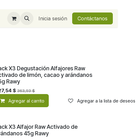
Inicia sesión
Contáctanos
Nuevo!
ack X3 Degustación Alfajores Raw
ctivado de limón, cacao y arándanos
5g Rawy
27,54
$
363,93
$
de deseos
Agregar al carrito
Agregar a la lista de deseos
Nuevo!
ack X3 Alfajor Raw Activado de
rándanos 45g Rawy