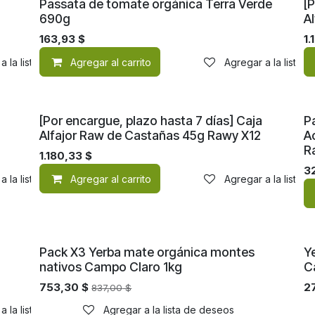
¡Nuevo!
¡
Passata de tomate orgánica Terra Verde
[P
690g
A
163,93
$
1.
a la lista de deseos
Agregar al carrito
Agregar a la lista 
¡Nuevo!
¡
[Por encargue, plazo hasta 7 días] Caja
P
Alfajor Raw de Castañas 45g Rawy X12
A
R
1.180,33
$
3
a la lista de deseos
Agregar al carrito
Agregar a la lista 
¡Nuevo!
¡
Pack X3 Yerba mate orgánica montes
Y
nativos Campo Claro 1kg
C
753,30
$
2
837,00
$
a la lista de deseos
Agregar a la lista de deseos