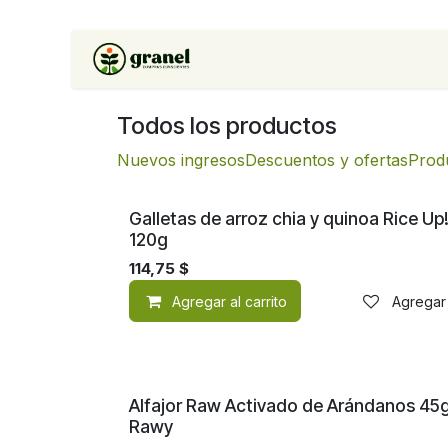
Ir al contenido
Inicio
Tienda
Soluciones 
Todos los productos
Nuevos ingresos
Descuentos y ofertas
Prod
¡Nuevo!
Galletas de arroz chia y quinoa Rice Up
120g
114,75
$
Agregar al carrito
Agregar 
¡Nuevo!
Alfajor Raw Activado de Arándanos 45
Rawy