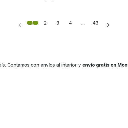
1
2
3
4
…
43
ís. Contamos con envíos al interior y
envío gratis en Mo