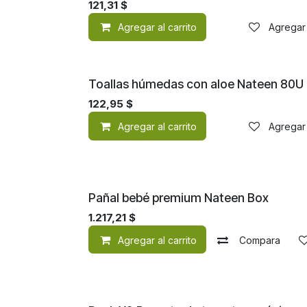
121,31
$
Agregar al carrito
Agregar 
¡Nuevo!
Toallas húmedas con aloe Nateen 80U
122,95
$
Agregar al carrito
Agregar 
¡Nuevo!
Pañal bebé premium Nateen Box
1.217,21
$
Agregar al carrito
Compara