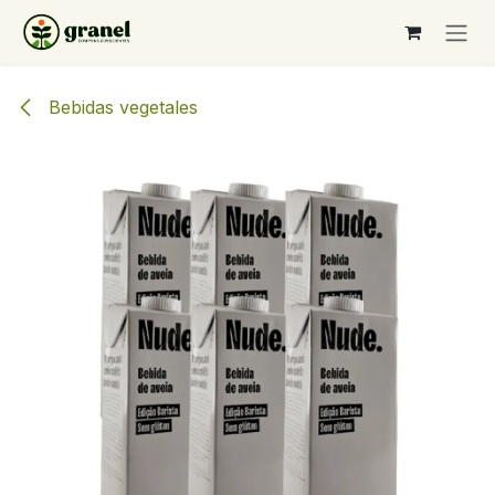
Ir al contenido
Bebidas vegetales