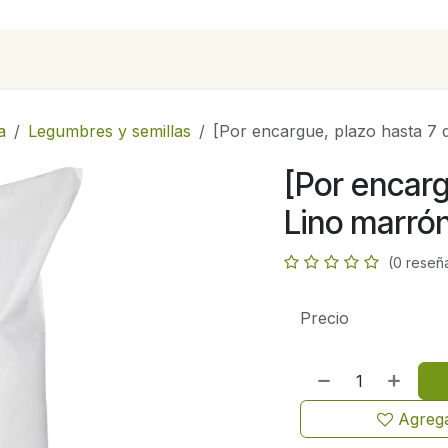
para empresas
Contáctanos
Recetas
a
Legumbres y semillas
[Por encargue, plazo hasta 7 
[Por encarg
Lino marrón
(0 reseñ
Precio
Agrega