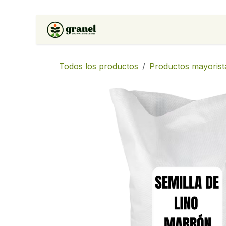
Ir al contenido
Inicio
Tienda
Soluciones 
Todos los productos
Productos mayorist