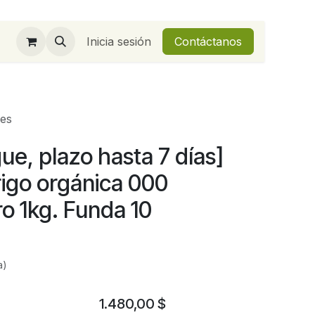
Inicia sesión
Contáctanos
des
ue, plazo hasta 7 días]
rigo orgánica 000
o 1kg. Funda 10
a)
1.480,00
$