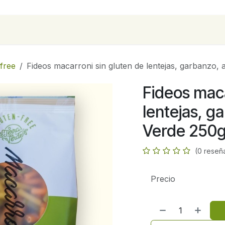
para empresas
Contáctanos
Recetas
free
Fideos macarroni sin gluten de lentejas, garbanzo, 
Fideos maca
lentejas, g
Verde 250
(0 reseñ
Precio