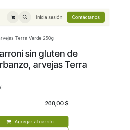
Inicia sesión
Contáctanos
arvejas Terra Verde 250g
rroni sin gluten de
arbanzo, arvejas Terra
g
a)
268,00
$
Agregar al carrito