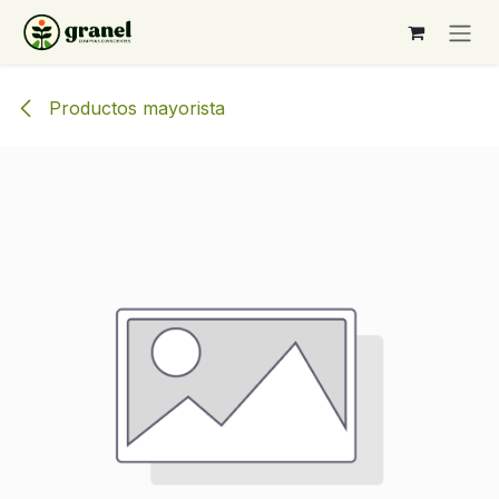
Ir al contenido
Productos mayorista