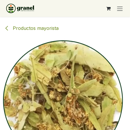
Ir al contenido
Productos mayorista