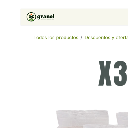
Ir al contenido
Inicio
Tienda
Soluciones 
Todos los productos
Descuentos y ofert