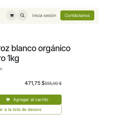
Inicia sesión
Contáctanos
roz blanco orgánico
o 1kg
a)
471,75
$
555,00
$
Agregar al carrito
r a la lista de deseos