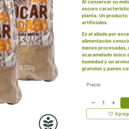
Al conservar su mela
oscuro característic
planta. Un producto 
artificiales.
Es el aliado por exc
alimentación conscie
menos procesadas, r
acaramelado único al
humedad y un aroma i
granolas y panes ca
Precio
Agrega