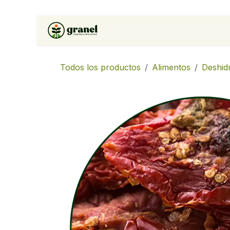
Ir al contenido
Inicio
Tienda
Soluciones 
Todos los productos
Alimentos
Deshid