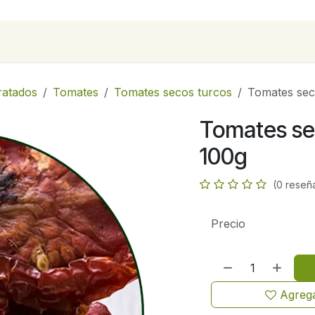
para empresas
Contáctanos
Recetas
ratados
Tomates
Tomates secos turcos
Tomates sec
Tomates se
100g
(0 reseñ
Precio
Agrega