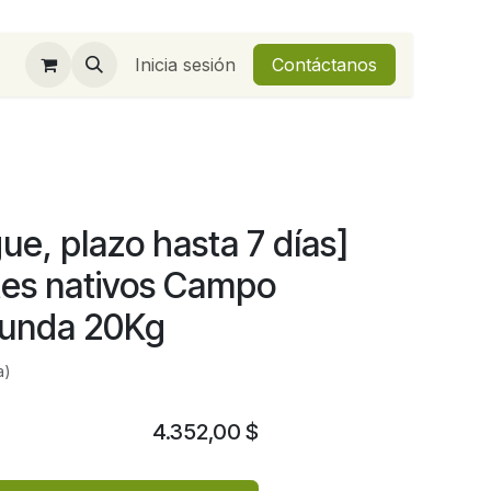
Inicia sesión
Contáctanos
ue, plazo hasta 7 días]
es nativos Campo
 Funda 20Kg
a)
4.352,00
$