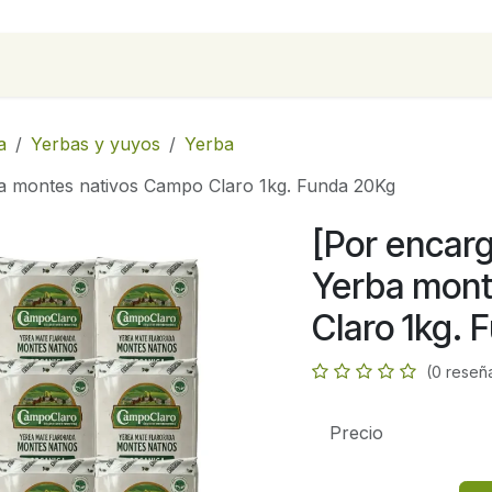
para empresas
Contáctanos
Recetas
a
Yerbas y yuyos
Yerba
ba montes nativos Campo Claro 1kg. Funda 20Kg
[Por encarg
Yerba mont
Claro 1kg.
(0 reseñ
Precio