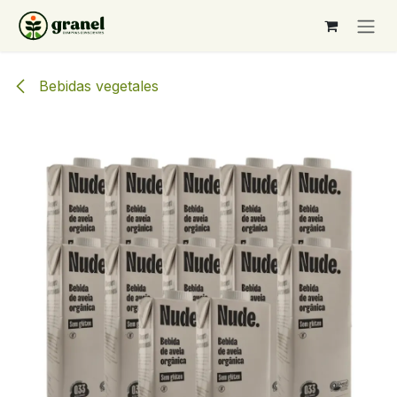
Ir al contenido
Bebidas vegetales