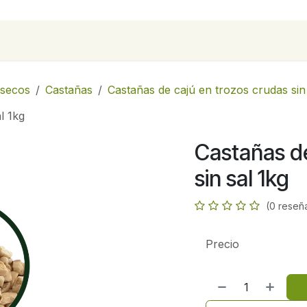
para empresas
Contáctanos
Recetas
 secos
Castañas
Castañas de cajú en trozos crudas sin
l 1kg
Castañas de
sin sal 1kg
(0 reseñ
Precio