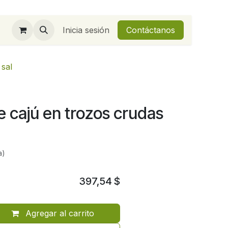
Inicia sesión
Contáctanos
 sal
 cajú en trozos crudas
a)
397,54
$
Agregar al carrito