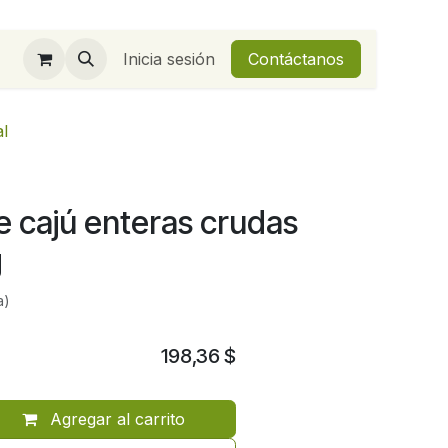
Inicia sesión
Contáctanos
al
 cajú enteras crudas
g
a)
198,36
$
Agregar al carrito