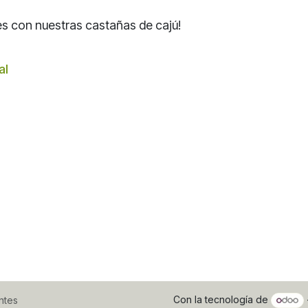
s con nuestras castañas de cajú!
al
Con la tecnología de
ntes