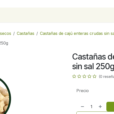
para empresas
Contáctanos
Recetas
 secos
Castañas
Castañas de cajú enteras crudas sin s
 250g
Castañas de
sin sal 250
(0 reseñ
Precio