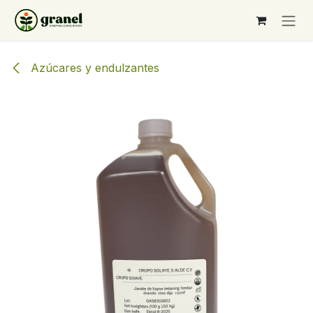
Ir al contenido
Azúcares y endulzantes