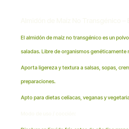
Almidón de Maíz No Transgénico – E
El almidón de maíz no transgénico es un polvo
saladas. Libre de organismos genéticamente m
Aporta ligereza y textura a salsas, sopas, crem
preparaciones.
Apto para dietas celíacas, veganas y vegetarian
Modo de uso / cocción: