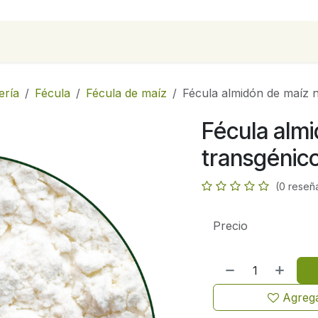
para empresas
Contáctanos
Recetas
ería
Fécula
Fécula de maíz
Fécula almidón de maíz n
Fécula alm
transgénico
(0 reseñ
Precio
Agrega