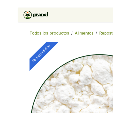
Ir al contenido
Inicio
Tienda
Soluciones 
Todos los productos
Alimentos
Repost
No transgénico