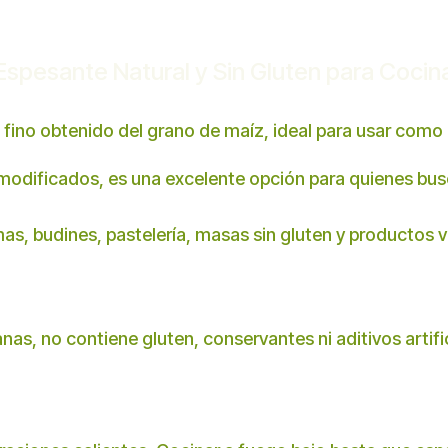
spesante Natural y Sin Gluten para Cocin
 fino obtenido del grano de maíz, ideal para usar como
odificados, es una excelente opción para quienes busc
as, budines, pastelería, masas sin gluten y productos ve
as, no contiene gluten, conservantes ni aditivos artific