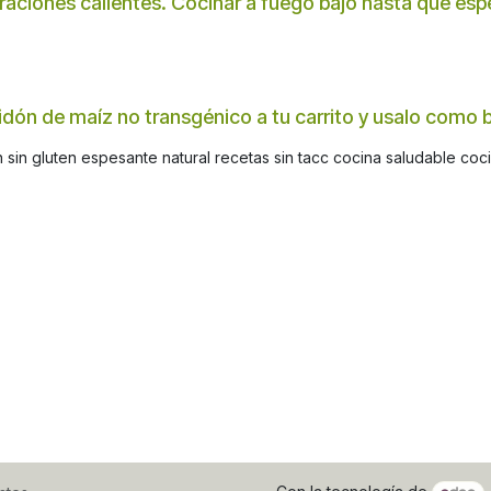
paraciones calientes. Cocinar a fuego bajo hasta que esp
idón de maíz no transgénico a tu carrito y usalo como ba
sin gluten espesante natural recetas sin tacc cocina saludable coci