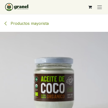
Ir al contenido
Productos mayorista