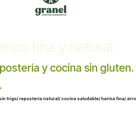
anco fina y natural
postería y cocina sin gluten
.
in trigo/ repostería natural/ cocina saludable/ harina fina/ arro