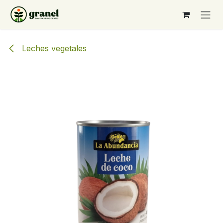
Ir al contenido
Leches vegetales