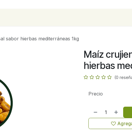
para empresas
Contáctanos
Recetas
sal sabor hierbas mediterráneas 1kg
Maíz crujie
hierbas me
(0 reseñ
Precio
Agrega