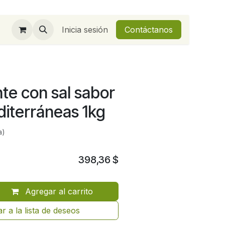
Inicia sesión
Contáctanos
nte con sal sabor
diterráneas 1kg
a)
398,36
$
Agregar al carrito
r a la lista de deseos