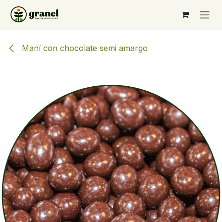
Ir al contenido
Maní con chocolate semi amargo