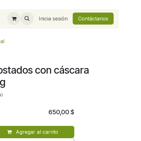
Inicia sesión
Contáctanos
al
ostados con cáscara
0g
a)
650,00
$
Agregar al carrito