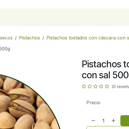
para empresas
Contáctanos
Recetas
 secos
Pistachos
Pistachos tostados con cáscara con s
 500g
Pistachos t
con sal 50
(0 reseñ
Precio