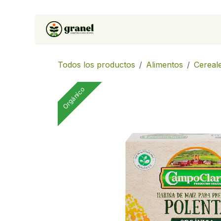
Ir al contenido
Inicio
Tienda
Soluciones 
Todos los productos
Alimentos
Cereal
Orgánico