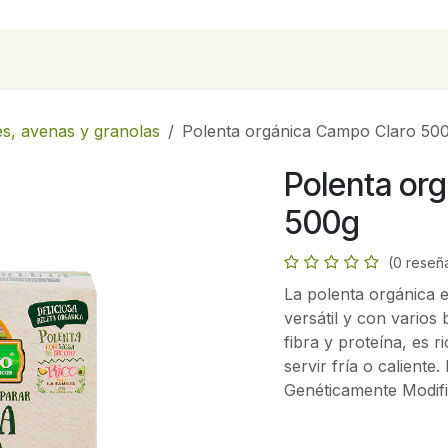
para empresas
Contáctanos
Recetas
es, avenas y granolas
Polenta orgánica Campo Claro 50
Polenta or
500g
(0 reseñ
La polenta orgánica 
versátil y con varios 
fibra y proteína, es 
servir fría o calient
Genéticamente Modif