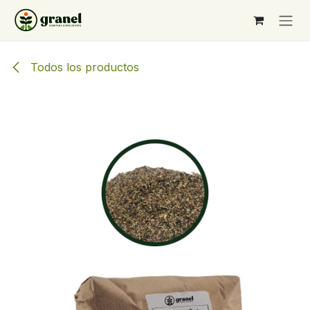
Ir al contenido
Todos los productos