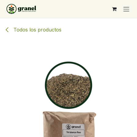
Ir al contenido
Todos los productos