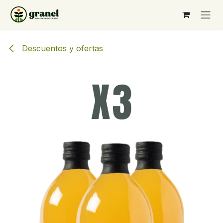
Ir al contenido
Descuentos y ofertas