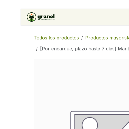
Ir al contenido
Inicio
Tienda
Soluciones 
Todos los productos
Productos mayorist
[Por encargue, plazo hasta 7 días] Man