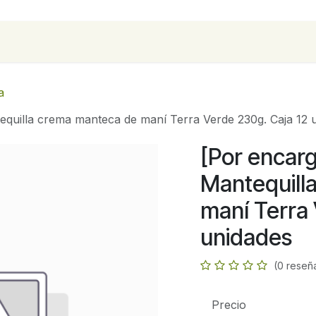
para empresas
Contáctanos
Recetas
a
tequilla crema manteca de maní Terra Verde 230g. Caja 12 
[Por encarg
Mantequill
maní Terra 
unidades
(0 reseñ
Precio