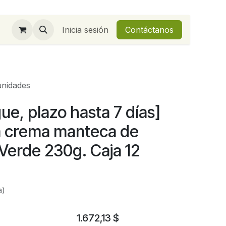
Inicia sesión
Contáctanos
unidades
ue, plazo hasta 7 días]
a crema manteca de
Verde 230g. Caja 12
a)
1.672,13
$