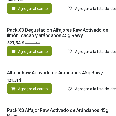
Agregar al carrito
Agregar a la lista de d
¡Nuevo!
Pack X3 Degustación Alfajores Raw Activado de
limón, cacao y arándanos 45g Rawy
327,54
$
363,93
$
Agregar al carrito
Agregar a la lista de d
¡Nuevo!
Alfajor Raw Activado de Arándanos 45g Rawy
121,31
$
Agregar al carrito
Agregar a la lista de d
¡Nuevo!
Pack X3 Alfajor Raw Activado de Arándanos 45g
Rawy