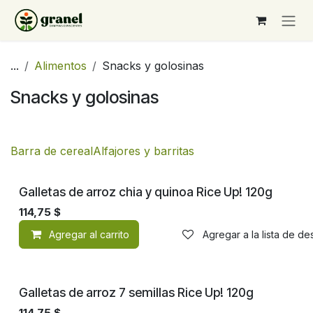
Ir al contenido
...
Alimentos
Snacks y golosinas
Snacks y golosinas
Barra de cereal
Alfajores y barritas
¡Nuevo!
Galletas de arroz chia y quinoa Rice Up! 120g
114,75
$
Agregar al carrito
Agregar a la lista de d
¡Nuevo!
Galletas de arroz 7 semillas Rice Up! 120g
114,75
$