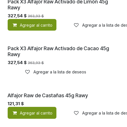
¡Nuevo!
Pack X3 Alfajor Raw Activado de Limón 45g
Rawy
327,54
$
363,93
$
Agregar al carrito
Agregar a la lista de d
¡Nuevo!
Pack X3 Alfajor Raw Activado de Cacao 45g
Rawy
327,54
$
363,93
$
Agregar a la lista de deseos
¡Nuevo!
Alfajor Raw de Castañas 45g Rawy
121,31
$
Agregar al carrito
Agregar a la lista de d