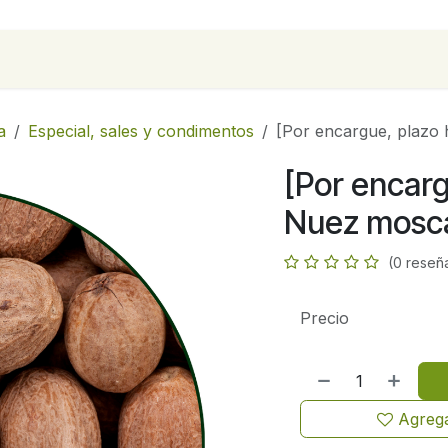
para empresas
Contáctanos
Recetas
a
Especial, sales y condimentos
[Por encargue, plazo 
[Por encarg
Nuez mosca
(0 reseñ
Precio
Agrega