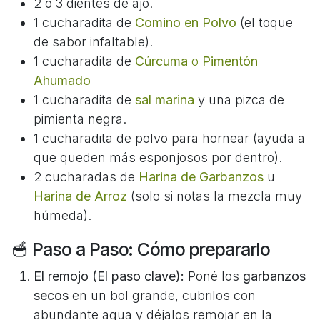
2 o 3 dientes de ajo.
1 cucharadita de
Comino en Polvo
(el toque
de sabor infaltable).
1 cucharadita de
Cúrcuma
o
Pimentón
Ahumado
1 cucharadita de
sal marina
y una pizca de
pimienta negra.
1 cucharadita de polvo para hornear (ayuda a
que queden más esponjosos por dentro).
2 cucharadas de
Harina de Garbanzos
u
Harina de Arroz
(solo si notas la mezcla muy
húmeda).
🥣 Paso a Paso: Cómo prepararlo
El remojo (El paso clave):
Poné los
garbanzos
secos
en un bol grande, cubrilos con
abundante agua y déjalos remojar en la