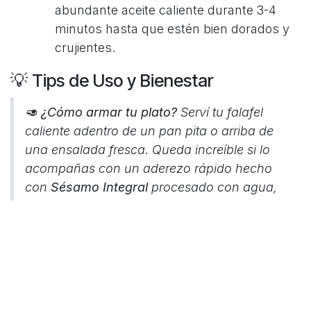
abundante aceite caliente durante 3-4
minutos hasta que estén bien dorados y
crujientes.
💡 Tips de Uso y Bienestar
🥑
¿Cómo armar tu plato?
Serví tu falafel
caliente adentro de un pan pita o arriba de
una ensalada fresca. Queda increíble si lo
acompañas con un aderezo rápido hecho
con
Sésamo Integral
procesado con agua,
limón y sal (una salsa de tahini casera).
Podés congelarlos:
Una vez que armás las
bolitas de falafel crudas, podés guardarlas
en el freezer en un contenedor hermético. El
día que quieras comer, los mandás directo al