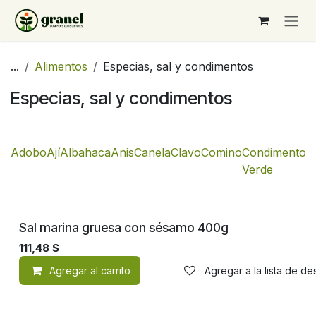
Ir al contenido
...
Alimentos
Especias, sal y condimentos
Especias, sal y condimentos
Adobo
Ají
Albahaca
Anis
Canela
Clavo
Comino
Condimento
C
Verde
Sal marina gruesa con sésamo 400g
111,48
$
Agregar al carrito
Agregar a la lista de d