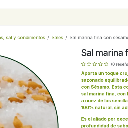
para empresas
Contáctanos
Recetas
as, sal y condimentos
Sales
Sal marina fina con sésa
Sal marina
(0 reseñ
Aporta un toque cruj
sazonado equilibrad
con Sésamo. Esta co
sal marina fina, con 
a nuez de las semil
100% natural, sin adi
Es el aliado por exc
profundidad de sabor