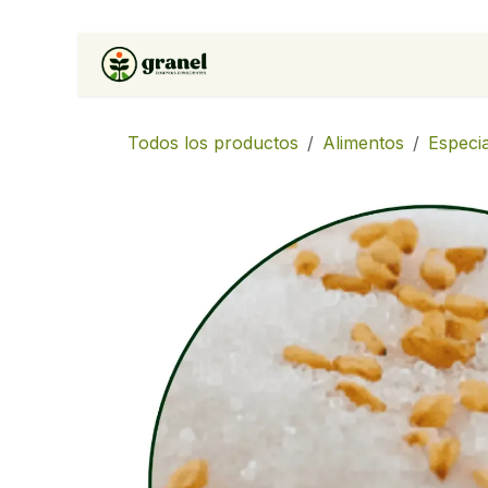
Ir al contenido
Inicio
Tienda
Soluciones 
Todos los productos
Alimentos
Especi