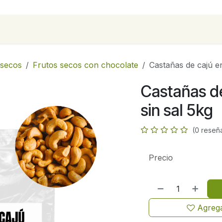
para empresas
Contáctanos
Recetas
 secos
Frutos secos con chocolate
Castañas de cajú en
Castañas de
sin sal 5kg
(0 reseñ
Precio
Agrega