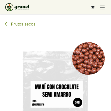
Ir al contenido
Frutos secos