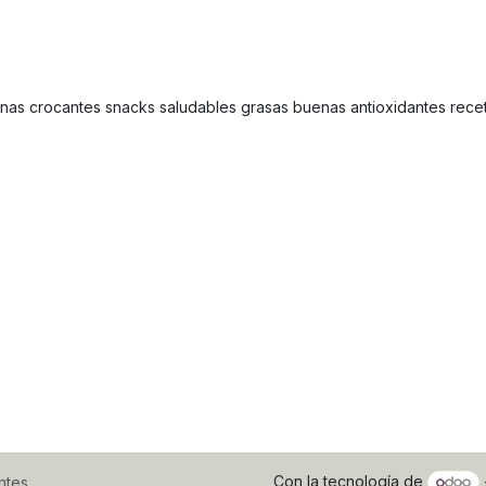
anas crocantes snacks saludables grasas buenas antioxidantes rece
Con la tecnología de
ntes