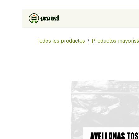
Ir al contenido
Inicio
Tienda
Soluciones 
Todos los productos
Productos mayorist