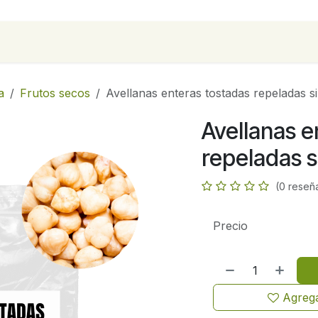
para empresas
Contáctanos
Recetas
a
Frutos secos
Avellanas enteras tostadas repeladas si
Avellanas e
repeladas s
(0 reseñ
Precio
Agrega