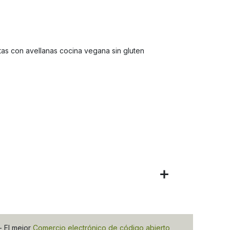
tas con avellanas cocina vegana sin gluten
- El mejor
Comercio electrónico de código abierto