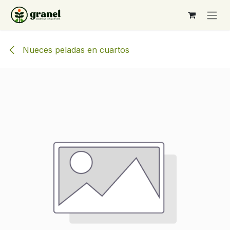
Ir al contenido
Nueces peladas en cuartos