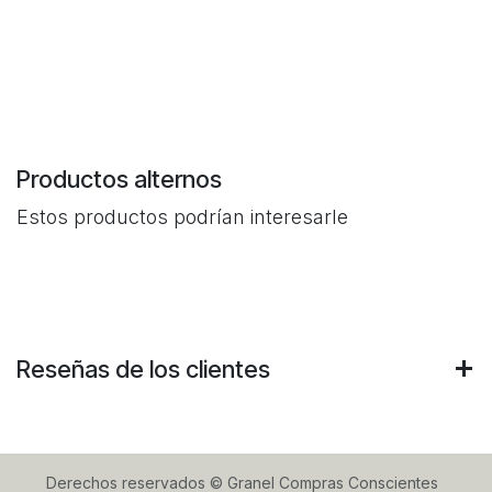
comprar aceite de oliva ecologico aceite de oliva virgen
extra organico aceite de oliva bio prensado en frio
aceite de oliva natural sin filtrar aceite de oliva vegano
online
Productos alternos
Estos productos podrían interesarle
Reseñas de los clientes
Derechos reservados © Granel Compras Conscientes