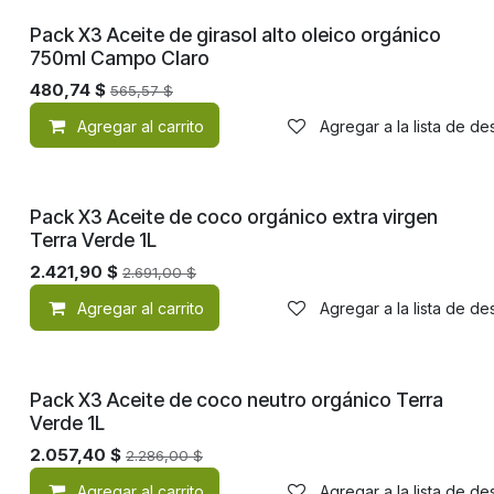
Pack X3 Aceite de girasol alto oleico orgánico
750ml Campo Claro
480,74
$
565,57
$
Agregar al carrito
Agregar a la lista de d
Pack X3 Aceite de coco orgánico extra virgen
Terra Verde 1L
2.421,90
$
2.691,00
$
Agregar al carrito
Agregar a la lista de d
OFERTA
Pack X3 Aceite de coco neutro orgánico Terra
Verde 1L
2.057,40
$
2.286,00
$
Agregar al carrito
Agregar a la lista de d