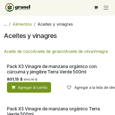
Ir al contenido
...
Alimentos
Aceites y vinagres
Aceites y vinagres
Aceite de coco
Aceite de girasol
Aceite de oliva
Vinagre
Pack X3 Vinagre de manzana orgánico con
cúrcuma y jengibre Terra Verde 500ml
801,15
$
890,16
$
Agregar al carrito
Agregar a la lista de d
Pack X3 Vinagre de manzana orgánico Terra
Verde 500ml