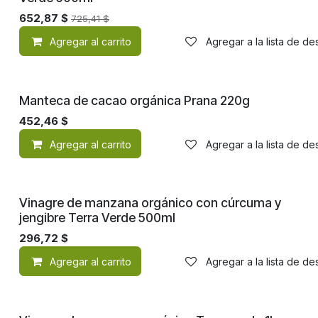
652,87
$
725,41
$
Agregar al carrito
Agregar a la lista de d
Orgánico
Manteca de cacao orgánica Prana 220g
452,46
$
Agregar al carrito
Agregar a la lista de d
Orgánico
Vinagre de manzana orgánico con cúrcuma y
jengibre Terra Verde 500ml
296,72
$
Agregar al carrito
Agregar a la lista de d