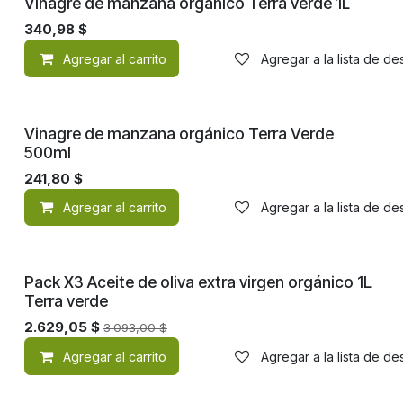
Vinagre de manzana orgánico Terra verde 1L
340,98
$
Agregar al carrito
Agregar a la lista de d
Orgánico
Vinagre de manzana orgánico Terra Verde
500ml
241,80
$
Agregar al carrito
Agregar a la lista de d
Pack X3 Aceite de oliva extra virgen orgánico 1L
Terra verde
2.629,05
$
3.093,00
$
Agregar al carrito
Agregar a la lista de d