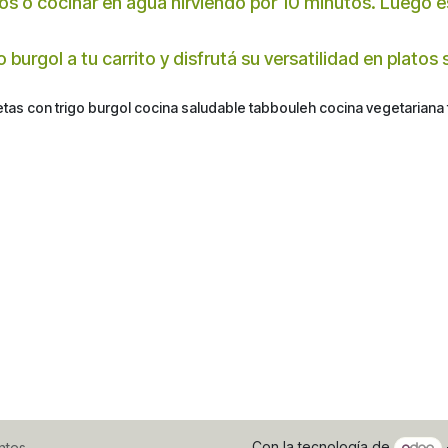
os o cocinar en agua hirviendo por 10 minutos. Luego es
o burgol a tu carrito y disfrutá su versatilidad en platos
cetas con trigo burgol cocina saludable tabbouleh cocina vegetariana 
Con la tecnología de
ntes