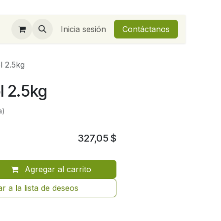
Inicia sesión
Contáctanos
l 2.5kg
l 2.5kg
a)
327,05
$
Agregar al carrito
r a la lista de deseos