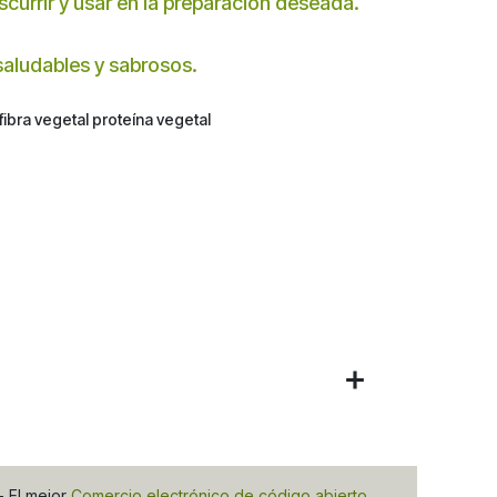
currir y usar en la preparación deseada.
 saludables y sabrosos.
fibra vegetal proteína vegetal
- El mejor
Comercio electrónico de código abierto