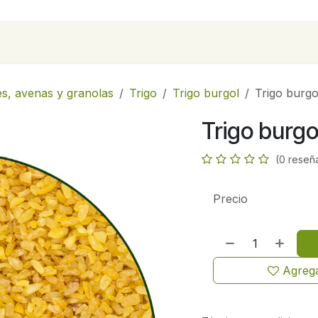
para empresas
Contáctanos
Recetas
es, avenas y granolas
Trigo
Trigo burgol
Trigo burgo
Trigo burgo
(0 reseñ
Precio
Agrega