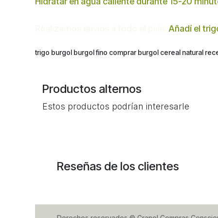
Hidratar en agua caliente durante 15-20 minut
Realizamos envíos a todo el país.
Añadí el trig
trigo burgol burgol fino comprar burgol cereal natural re
Productos alternos
Estos productos podrían interesarle
Reseñas de los clientes
Derechos reservados © Granel Compras Conscie