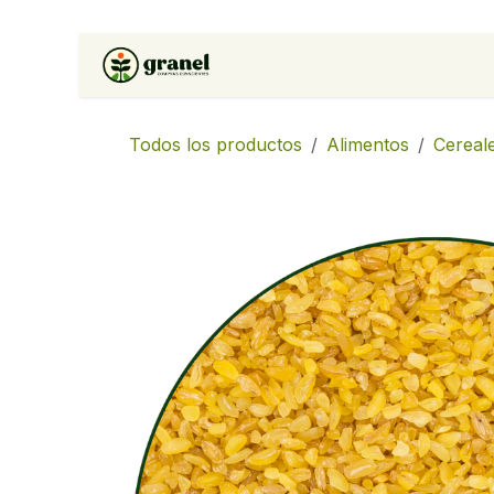
Ir al contenido
Inicio
Tienda
Soluciones 
Todos los productos
Alimentos
Cereal