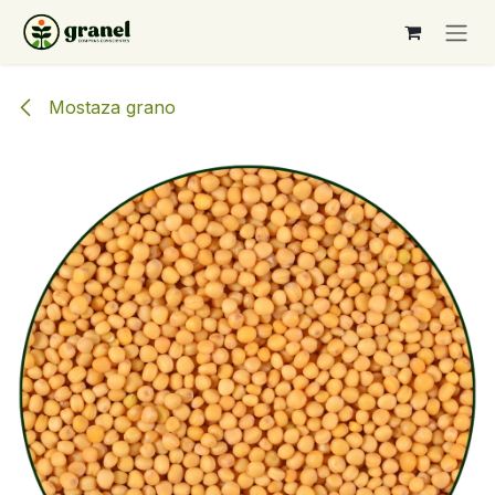
Ir al contenido
Mostaza grano