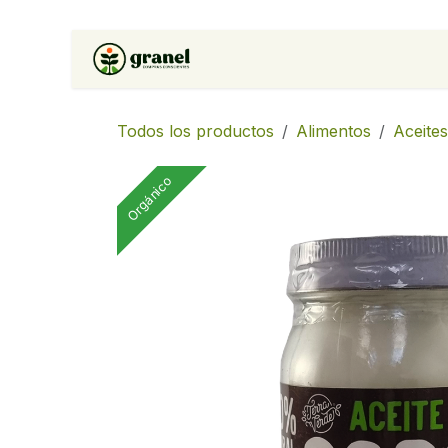
Ir al contenido
Inicio
Tienda
Soluciones 
Todos los productos
Alimentos
Aceites
Orgánico