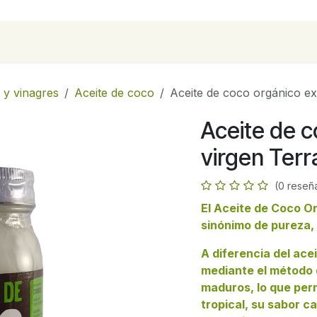
para empresas
Contáctanos
Recetas
 y vinagres
Aceite de coco
Aceite de coco orgánico ex
Aceite de c
virgen Ter
(0 reseñ
El
Aceite de Coco Or
sinónimo de pureza, 
A diferencia del ace
mediante el método
maduros, lo que per
tropical, su sabor c