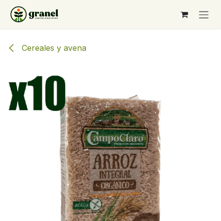
Ir al contenido
Cereales y avena