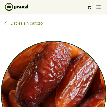
Ir al contenido
Dátiles sin carozo