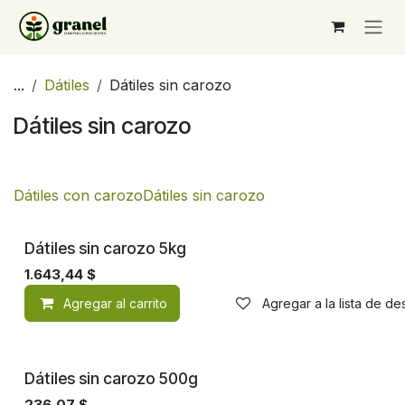
Ir al contenido
...
Dátiles
Dátiles sin carozo
Dátiles sin carozo
Dátiles con carozo
Dátiles sin carozo
Dátiles sin carozo 5kg
1.643,44
$
Agregar al carrito
Agregar a la lista de d
Dátiles sin carozo 500g
236,07
$