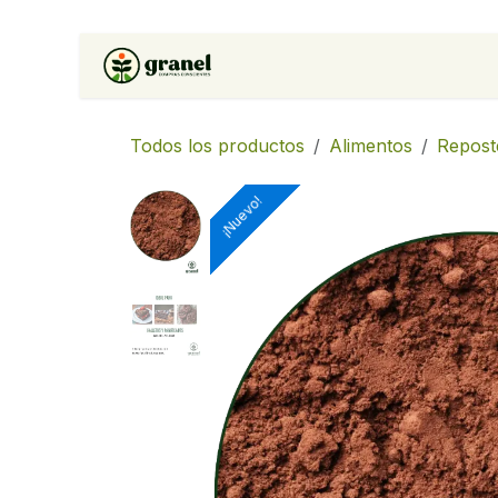
Ir al contenido
Inicio
Tienda
Soluciones 
Todos los productos
Alimentos
Repost
¡Nuevo!
¡Nuevo!