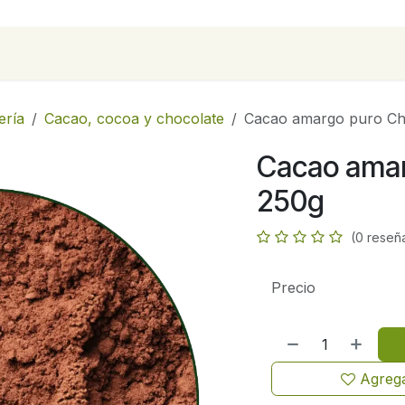
para empresas
Contáctanos
Recetas
ería
Cacao, cocoa y chocolate
Cacao amargo puro Cho
Cacao amar
250g
(0 reseñ
Precio
Agrega