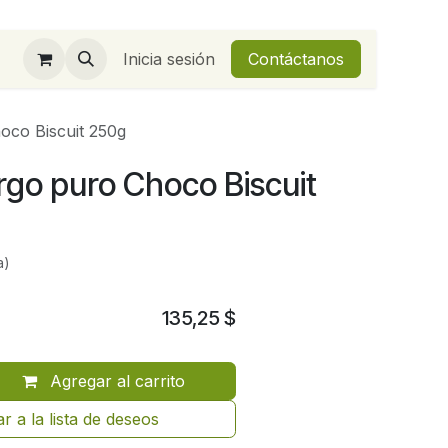
Inicia sesión
Contáctanos
co Biscuit 250g
go puro Choco Biscuit
a)
135,25
$
Agregar al carrito
r a la lista de deseos