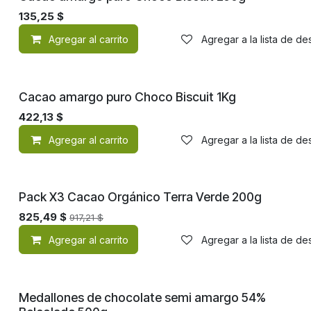
¡Nuevo!
135,25
$
Agregar al carrito
Agregar a la lista de d
¡Nuevo!
Cacao amargo puro Choco Biscuit 1Kg
422,13
$
Agregar al carrito
Agregar a la lista de d
Pack X3 Cacao Orgánico Terra Verde 200g
825,49
$
917,21
$
Agregar al carrito
Agregar a la lista de d
Medallones de chocolate semi amargo 54%