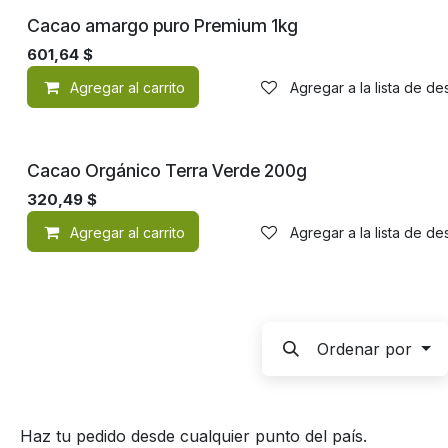
Cacao amargo puro Premium 1kg
601,64
$
Agregar al carrito
Agregar a la lista de d
Orgánico
Cacao Orgánico Terra Verde 200g
320,49
$
Agregar al carrito
Agregar a la lista de d
Ordenar por
Haz tu pedido desde cualquier punto del país.