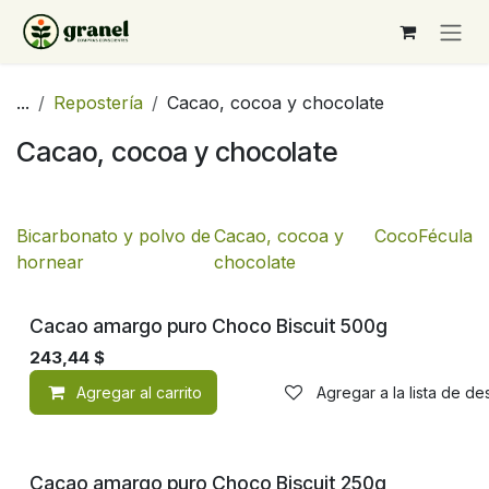
Ir al contenido
...
Repostería
Cacao, cocoa y chocolate
Cacao, cocoa y chocolate
Bicarbonato y polvo de
Cacao, cocoa y
Coco
Fécula
hornear
chocolate
¡Nuevo!
Cacao amargo puro Choco Biscuit 500g
243,44
$
Agregar al carrito
Agregar a la lista de d
Cacao amargo puro Choco Biscuit 250g