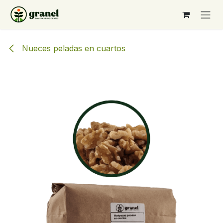
Ir al contenido
Nueces peladas en cuartos